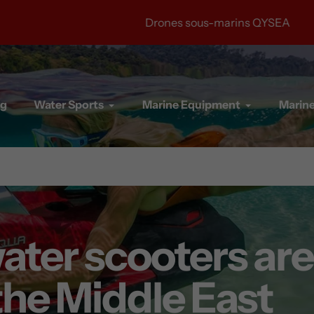
Drones sous-marins QYSEA
ng
Water Sports
Marine Equipment
Marine
er scooters are
the Middle East