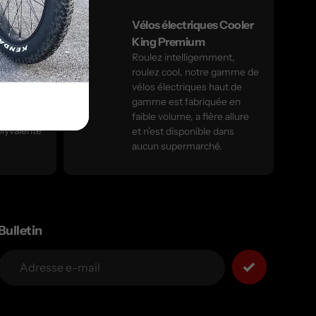
Vélos électriques Cooler
eme
King Premium
AQUA X-
Roulez intelligemment,
roulez cool, notre gamme de
us
vélos électriques haut de
,
gamme est fabriquée en
f
faible volume, a fière allure
olyvalente
et n'est disponible dans
aucun supermarché.
Bulletin