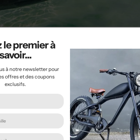
 le premier à
s scuba diving to a whole new level, allowing you to effortles
savoir...
 of air. This is because you do not get tired swimming against 
ttest members of your group, so use way less air.
us à notre newsletter pour
es offres et des coupons
exclusifs.