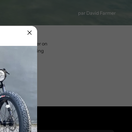
par David Farmer
sly go much further on
the current or trying