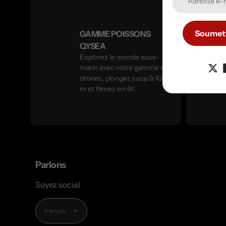
Soumet
GAMME POISSONS
QYSEA
Explorez le monde sous-
marin avec notre gamme de
drones, plongez jusqu'à 100
m et filmez en 4K
Parlons
Soyez social
Langue
français