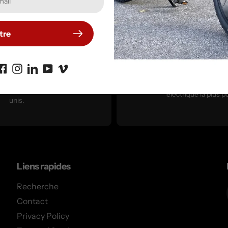
Bateaux électriques X
IAQUA X-Jet Xtr
tre
Shore
Le tout nouveau i
Conçue et construite en
Jet™ Xtreme...
Suède, la gamme X Shore
Le plus rapide, le pl
est distribuée
puissant au monde
exclusivement par Medasia
et la planche de sur
Marine aux Émirats arabes
électrique la plus p
unis.
Liens rapides
Recherche
Contact
Privacy Policy