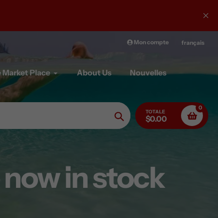
Mon compte
français
 Market Place
About Us
Nouvelles
0
TOTALE
$0.00
Chercher
 now in stock