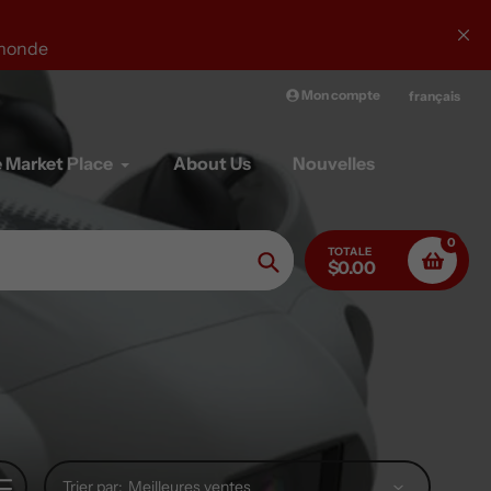
Drones sous-marins QYSEA
Mon compte
français
 Market Place
About Us
Nouvelles
0
TOTALE
$0.00
Chercher
Trier par: