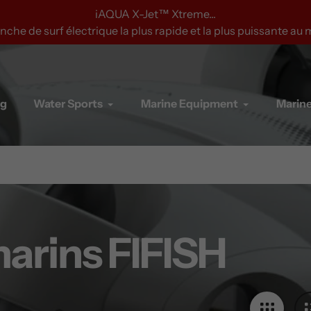
a plus puissante au monde
ng
Water Sports
Marine Equipment
Marine
arins FIFISH