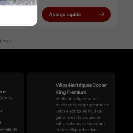
Aperçu rapide
aine
Vélos électriques Cooler
eme
King Premium
AQUA X-
Roulez intelligemment,
roulez cool, notre gamme de
us
vélos électriques haut de
,
gamme est fabriquée en
f
faible volume, a fière allure
olyvalente
et n'est disponible dans