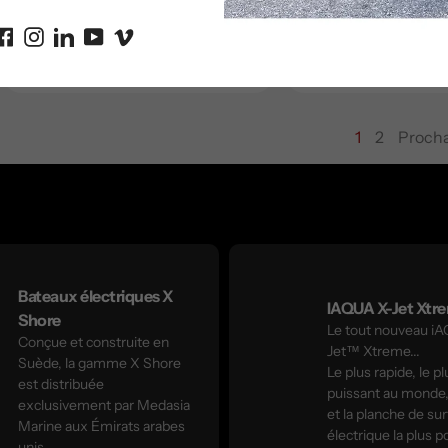
habituel
habituel
Aperçu rapide
Aperçu rapide
1
2
Proch
page
Bateaux électriques X
IAQUA X-Jet Xtr
Shore
Le tout nouveau i
Conçue et construite en
Jet™ Xtreme...
Suède, la gamme X Shore
Le plus rapide, le pl
est distribuée
puissant au monde
exclusivement par Medasia
et la planche de sur
Marine aux Émirats arabes
électrique la plus p
unis.