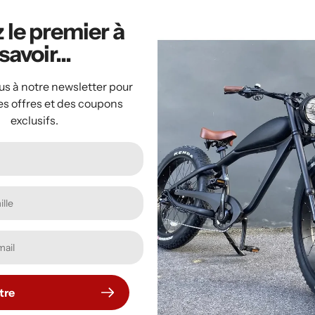
 le premier à
habituel
habituel
Aperçu rapide
Aperçu rapide
savoir...
us à notre newsletter pour
es offres et des coupons
exclusifs.
Fifish V6 OPSS [Onshore
Ensemble FIFI
Powercharge Shore
E-100
System]
tre
Prix
$6,958.00
Prix
$3,599.00