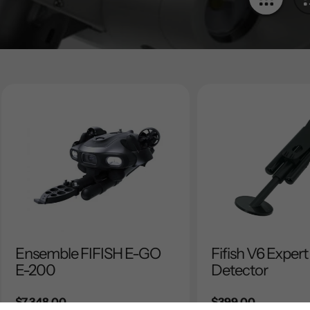
Ensemble FIFISH E-GO
Fifish V6 Expert
E-200
Detector
Prix
$7,348.00
Prix
$399.00