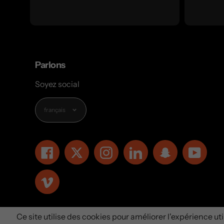
Parlons
Soyez social
Langue
français
Facebook
Twitter
Instagram
LinkedIn
Snapchat
YouT
Vimeo
Ce site utilise des cookies pour améliorer l'expérience util